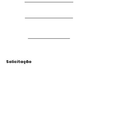
Solicitação
Arquivos
Anexados
Outras Informações
Descrição: