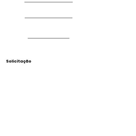
Solicitação
Arquivos
Anexados
Outras Informações
Descrição: