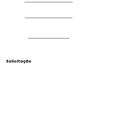
Solicitação
Arquivos
Anexados
Outras Informações
Descrição: