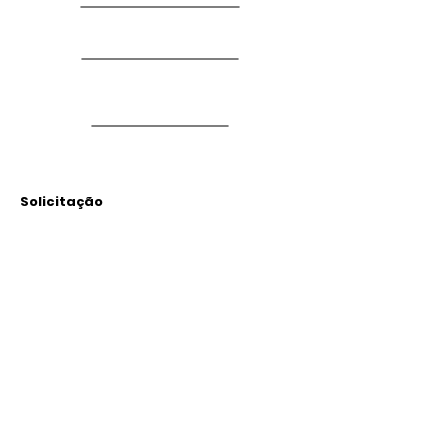
Solicitação
Arquivos
Anexados
Outras Informações
Descrição: