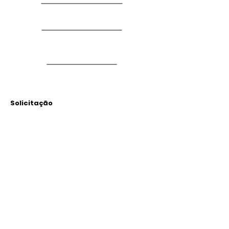
Solicitação
Arquivos
Anexados
Outras Informações
Descrição: