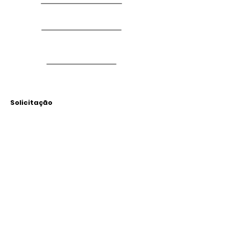
Solicitação
Arquivos
Anexados
Outras Informações
Descrição: