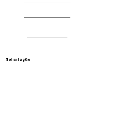
Solicitação
Arquivos
Anexados
Outras Informações
Descrição: