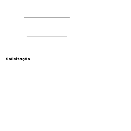
Solicitação
Arquivos
Anexados
Outras Informações
Descrição: