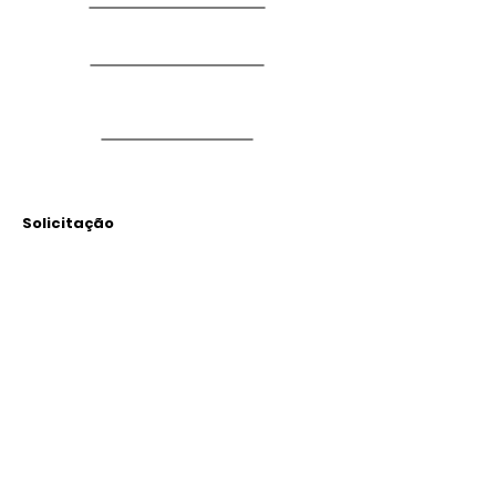
Solicitação
Arquivos
Anexados
Outras Informações
Descrição: