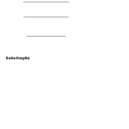
Solicitação
Arquivos
Anexados
Outras Informações
Descrição: