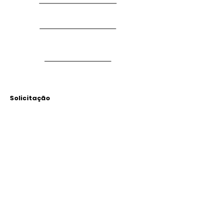
Solicitação
Arquivos
Anexados
Outras Informações
Descrição: