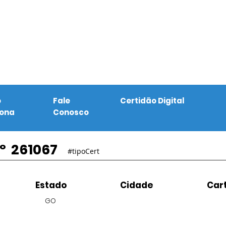
o
Fale
Certidão Digital
iona
Conosco
º
261067
#tipoCert
Estado
Cidade
Cart
GO