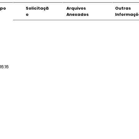
mpo
Solicitaçã
Arquivos
Outras
o
Anexados
Informaçõ
16:16