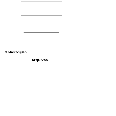
Solicitação
Arquivos
Anexados
Outras Informações
Descrição:
Rua Jandia N°11 ,jardim camargo novo,
CEP:
08120-270
Itaim Paulista , São Paulo
SP