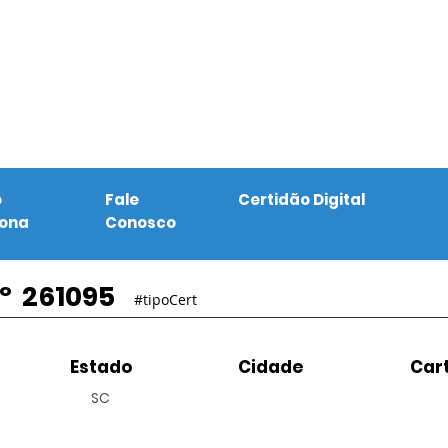
o
Fale
Certidão Digital
iona
Conosco
º
261095
#tipoCert
Estado
Cidade
Cart
SC