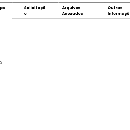
mpo
Solicitaçã
Arquivos
Outras
o
Anexados
Informaçõ
3,