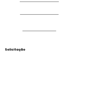
Solicitação
Arquivos
Anexados
Outras Informações
Descrição: