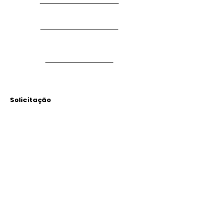
Solicitação
Arquivos
Anexados
Outras Informações
Descrição: