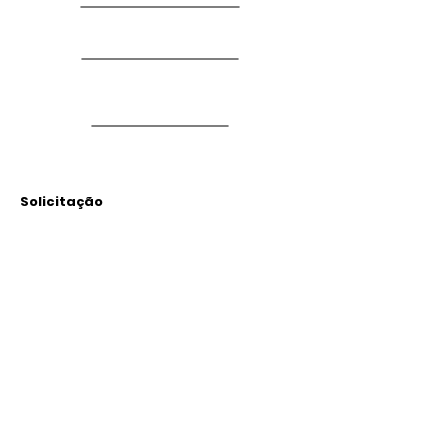
Solicitação
Arquivos
Anexados
Outras Informações
Descrição: