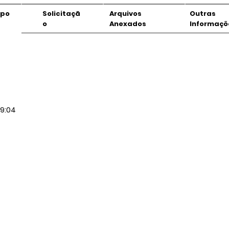
mpo
Solicitaçã
Arquivos
Outras
o
Anexados
Informaçõ
19:04