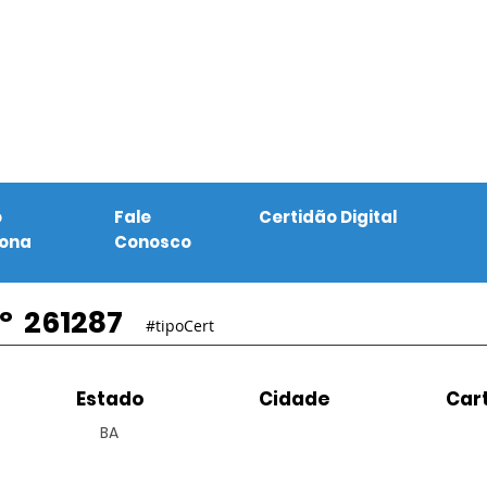
o
Fale
Certidão Digital
iona
Conosco
º
261287
#tipoCert
Estado
Cidade
Cart
BA