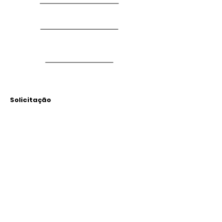
Solicitação
Arquivos
Anexados
Outras Informações
Descrição: