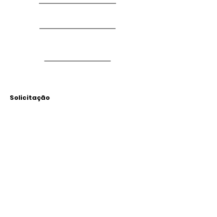
Solicitação
Arquivos
Anexados
Outras Informações
Descrição: