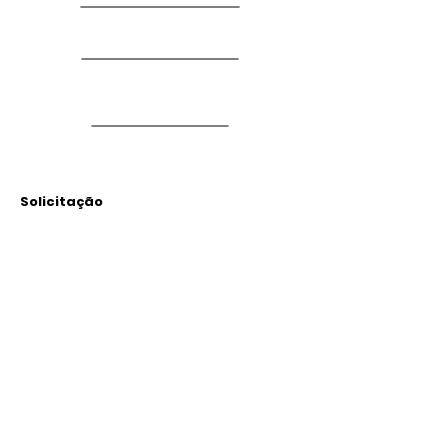
Solicitação
Arquivos
Anexados
Outras Informações
Descrição: