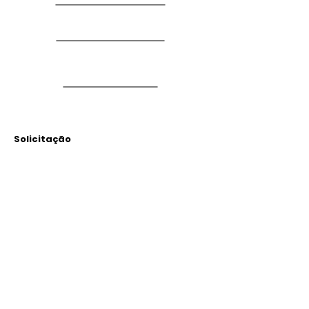
Solicitação
Arquivos
Anexados
Outras Informações
Descrição: