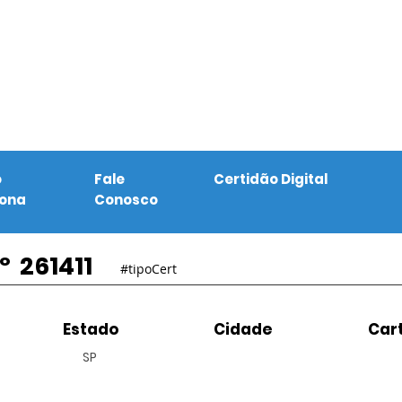
o
Fale
Certidão Digital
iona
Conosco
º
261411
#tipoCert
Estado
Cidade
Cart
SP