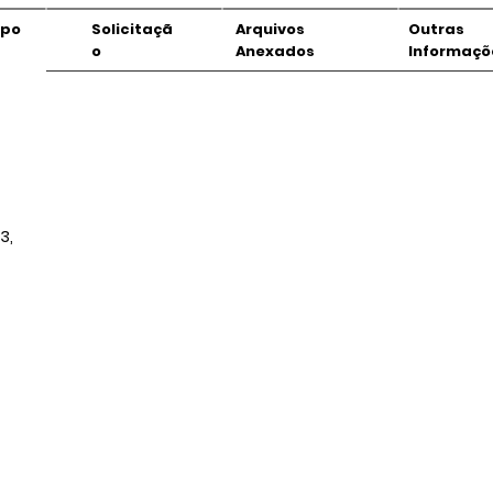
mpo
Solicitaçã
Arquivos
Outras
o
Anexados
Informaçõ
3,