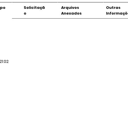
mpo
Solicitaçã
Arquivos
Outras
o
Anexados
Informaçõ
21:02