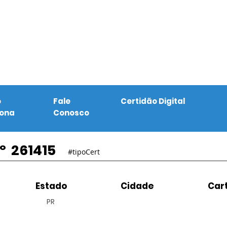
o
Fale
Certidão Digital
iona
Conosco
º
261415
#tipoCert
Estado
Cidade
Cart
PR