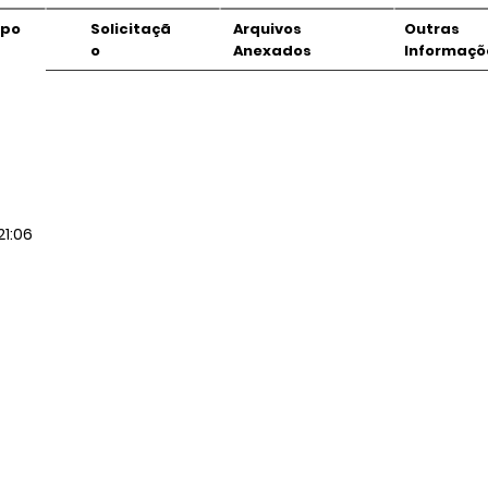
mpo
Solicitaçã
Arquivos
Outras
o
Anexados
Informaçõ
21:06