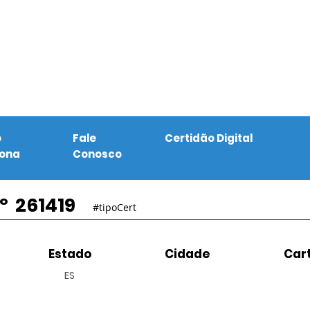
o
Fale
Certidão Digital
iona
Conosco
º
261419
#tipoCert
Estado
Cidade
Cart
ES