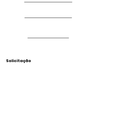
Solicitação
Arquivos
Anexados
Outras Informações
Descrição: