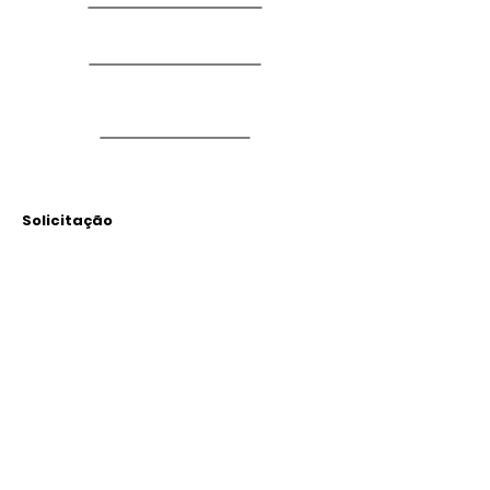
Solicitação
Arquivos
Anexados
Outras Informações
Descrição: