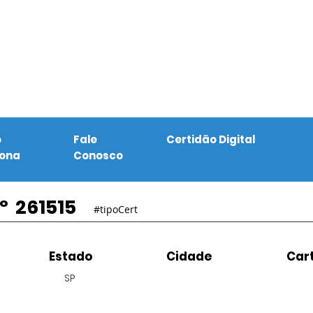
o
Fale
Certidão Digital
iona
Conosco
º
261515
#tipoCert
Estado
Cidade
Cart
SP