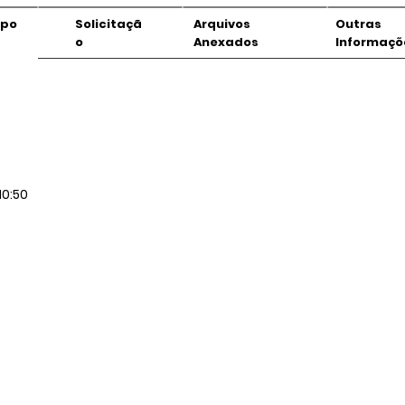
mpo
Solicitaçã
Arquivos
Outras
o
Anexados
Informaçõ
10:50