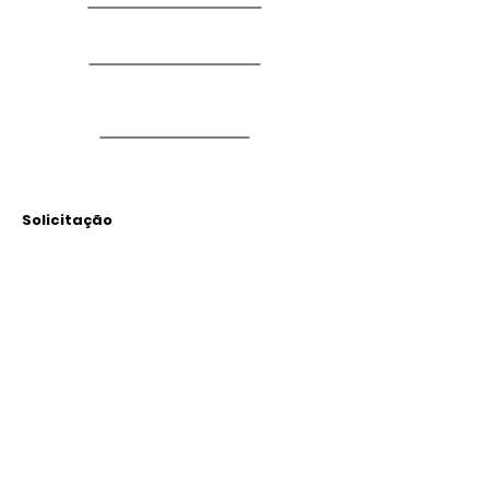
Solicitação
Arquivos
Anexados
Outras Informações
Descrição: