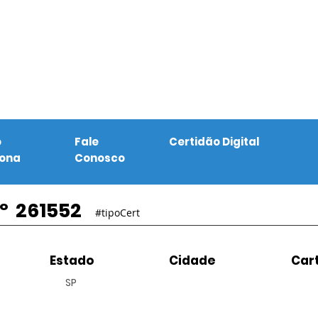
o
Fale
Certidão Digital
iona
Conosco
º
261552
#tipoCert
Estado
Cidade
Cart
SP