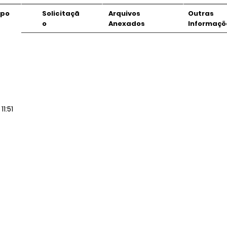
mpo
Solicitaçã
Arquivos
Outras
o
Anexados
Informaçõ
11:51