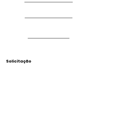
Solicitação
Arquivos
Anexados
Outras Informações
Descrição: