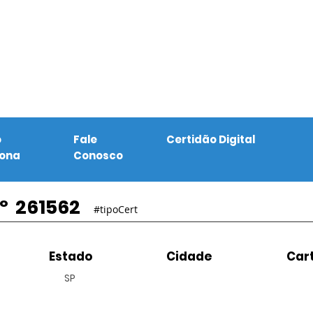
o
Fale
Certidão Digital
iona
Conosco
º
261562
#tipoCert
Estado
Cidade
Cart
SP