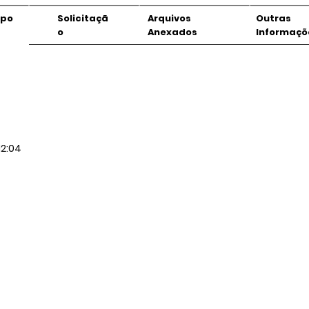
mpo
Solicitaçã
Arquivos
Outras
o
Anexados
Informaçõ
12:04