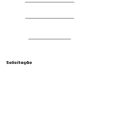
Solicitação
Arquivos
Anexados
Outras Informações
Descrição: