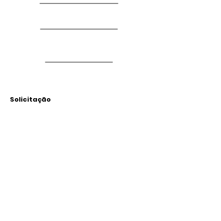
Solicitação
Arquivos
Anexados
Outras Informações
Descrição: