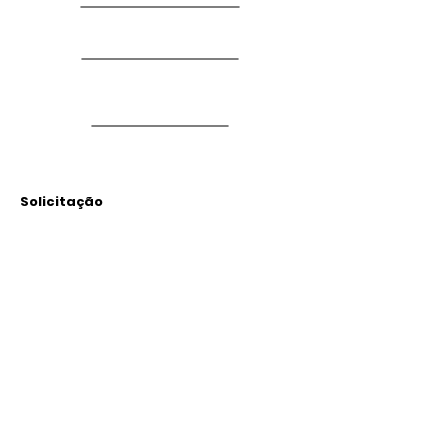
Solicitação
Arquivos
Anexados
Outras Informações
Descrição: