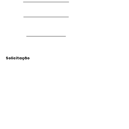
Solicitação
Arquivos
Anexados
Outras Informações
Descrição: