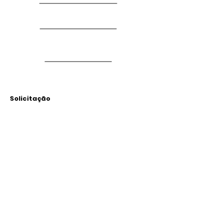
Solicitação
Arquivos
Anexados
Outras Informações
Descrição: