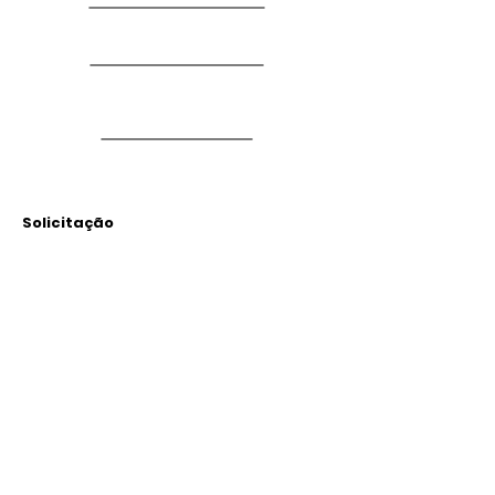
Solicitação
Arquivos
Anexados
Outras Informações
Descrição: