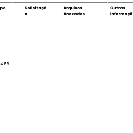
mpo
Solicitaçã
Arquivos
Outras
o
Anexados
Informaçõ
14:58