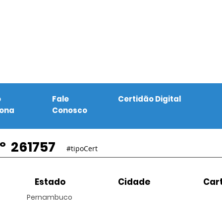
o
Fale
Certidão Digital
iona
Conosco
º
261757
#tipoCert
Estado
Cidade
Cart
Pernambuco