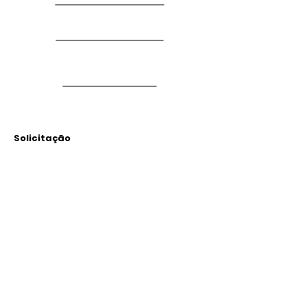
Solicitação
Arquivos
Anexados
Outras Informações
Descrição: