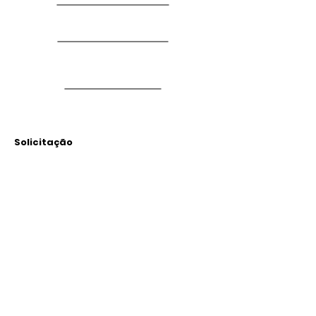
Solicitação
Arquivos
Anexados
Outras Informações
Descrição: