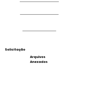
Solicitação
Arquivos
Anexados
Outras Informações
Descrição:
Confirmar Cartório
Rua Esteves Junior, 522, Apto 503 Bloco
A, condomínio Saint Michel, Florianopolis