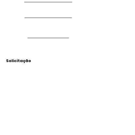
Solicitação
Arquivos
Anexados
Outras Informações
Descrição: