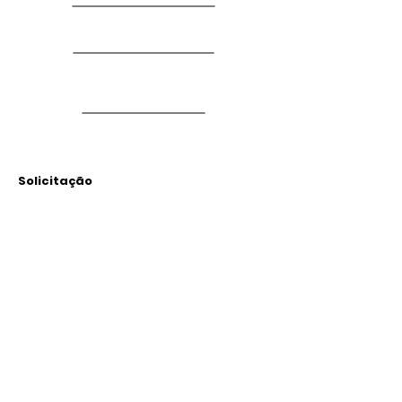
Solicitação
Arquivos
Anexados
Outras Informações
Descrição: