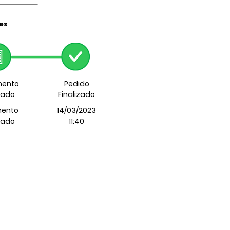
es
ento
Pedido
itado
Finalizado
ento
14/03/2023
itado
11:40