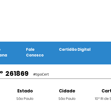
o
Fale
Certidão Digital
iona
Conosco
º
261869
#tipoCert
Estado
Cidade
Cart
São Paulo
São Paulo
10º RI de