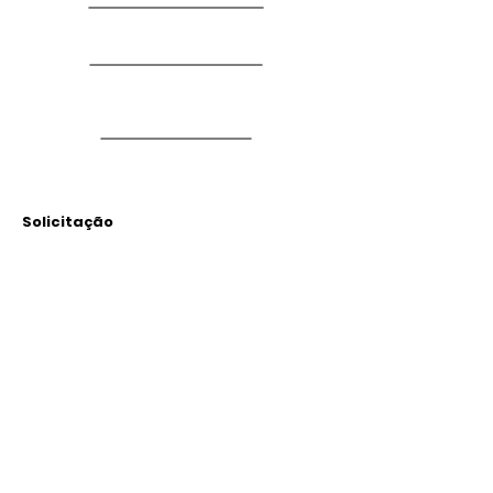
Solicitação
Arquivos
Anexados
Outras Informações
Descrição: