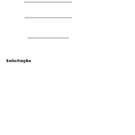
Solicitação
Arquivos
Anexados
Outras Informações
Descrição: