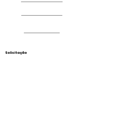
Solicitação
Arquivos
Anexados
Outras Informações
Descrição: