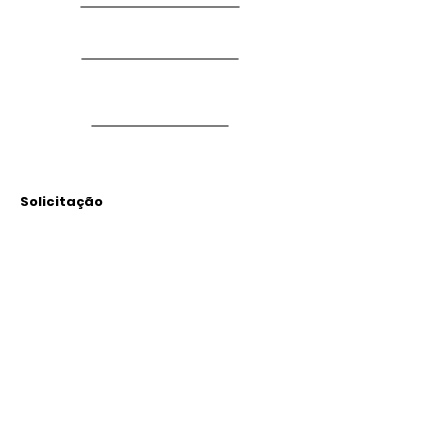
Solicitação
Arquivos
Anexados
Outras Informações
Descrição: