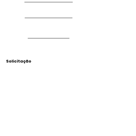
Solicitação
Arquivos
Anexados
Outras Informações
Descrição: